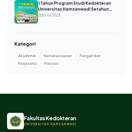
1 Tahun Program Studi Kedokteran
Universitas Hamzanwadi Setahun
Bertumbuh, Melangkah Bersama
30 Jul 2026
untuk Pendidikan Kedokteran yang
Berkompeten dan Berdampak 28 Juli
2025 – 28 Juli 2026
Kategori
Akademik
Kemahasiswaan
Pengabdian
Kerjasama
Prestasi
Fakultas Kedokteran
UNIVERSITAS HAMZANWADI