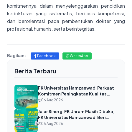
komitmennya dalam menyelenggarakan pendidikan
kedokteran yang sistematis, berbasis kompetensi,
dan berorientasi pada pembentukan dokter yang
profesional, humanis, serta berintegritas.
Bagikan:
Facebook
WhatsApp
Berita Terbaru
FK Universitas Hamzanwadi Perkuat
Komitmen Peningkatan Kualitas
Akademik melalui Workshop
06 Aug 2026
Penyusunan RPS Berkualitas Tahun
Ajaran 2026/2027
Jalur Sinergi FK Unram Masih Dibuka,
FK Universitas Hamzanwadi Beri
Kesempatan Kedua Calon Dokter
05 Aug 2026