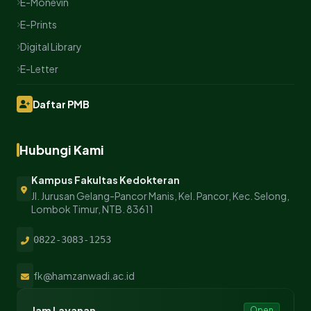
E-Monevin
E-Prints
Digital Library
E-Letter
Daftar PMB
Hubungi Kami
Kampus Fakultas Kedokteran
Jl. Jurusan Gelang-Pancor Manis, Kel. Pancor, Kec. Selong,
Lombok Timur, NTB. 83611
0822-3083-1253
fk@hamzanwadi.ac.id
Jam Layanan
Open