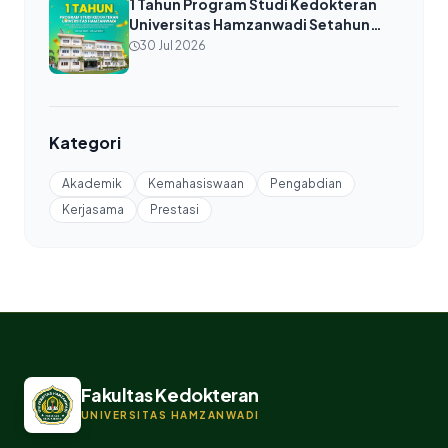
1 Tahun Program Studi Kedokteran
Universitas Hamzanwadi Setahun
Bertumbuh, Melangkah Bersama
30 Jul 2026
untuk Pendidikan Kedokteran yang
Berkompeten dan Berdampak 28 Juli
2025 – 28 Juli 2026
Kategori
Akademik
Kemahasiswaan
Pengabdian
Kerjasama
Prestasi
Fakultas Kedokteran
UNIVERSITAS HAMZANWADI