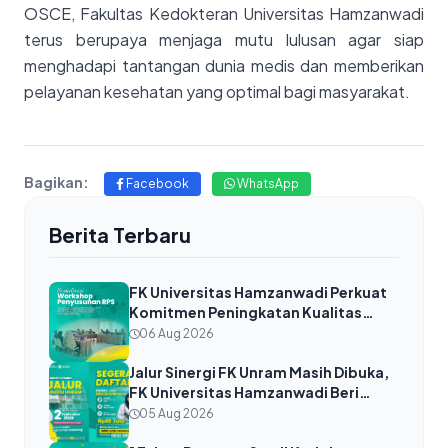
OSCE, Fakultas Kedokteran Universitas Hamzanwadi
terus berupaya menjaga mutu lulusan agar siap
menghadapi tantangan dunia medis dan memberikan
pelayanan kesehatan yang optimal bagi masyarakat.
Bagikan:
Facebook
WhatsApp
Berita Terbaru
FK Universitas Hamzanwadi Perkuat
Komitmen Peningkatan Kualitas
Akademik melalui Workshop
06 Aug 2026
Penyusunan RPS Berkualitas Tahun
Ajaran 2026/2027
Jalur Sinergi FK Unram Masih Dibuka,
FK Universitas Hamzanwadi Beri
Kesempatan Kedua Calon Dokter
05 Aug 2026